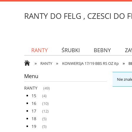
RANTY DO FELG , CZESCI DO
RANTY
ŚRUBKI
BEBNY
ZA
»
»
»
RANTY
KONWERSJA 17/19 BBS RS OZ itp
B
Menu
Nie znal
RANTY
(49)
15
(4)
16
(10)
17
(12)
18
(5)
19
(5)